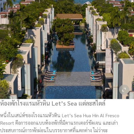
ห้องพักโรงแรมหัวหิน Let’s Sea แต่ละสไตล์
หนึ่งในเสน่ห์ของโรงแรมหัวหิน Let’s Sea Hua Hin Al Fresco
Resort คือการออกแบบห้องพักที่มีคาแรกเตอร์ชัดเจน และเล่า
ประสบการณ์การพักผ่อนในบรรยากาศที่แตกต่าง ไม่ว่าจะ