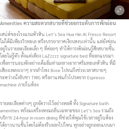
Amenities ความสะดวกสบายที่ช่วยยกระดับการพักผ่อน
เสน่ห์ของโรงแรมหัวหิน Let’s Sea Hua Hin Al Fresco Resort
ไม่ได้มีเพียงวิวทะเล หรือบรรยากาศเงียบสงบเท่านั้น แต่ยังซ่อน
อยู่ในรายละเอียดเล็ก ๆ ที่ค่อยๆ ทำให้การพักผ่อนรู้สึกสบายขึ้น
โดยไม่รู้ตัว ตั้งแต่เตียง LaZzzzz signature bed ที่ออกแบบมา
เพื่อการนอนพักอย่างเต็มอิ่มท่ามกลางอากาศริมทะเลหัวหิน ที่มี
เสียงเพลงเบาๆ จากลำโพง Bose ไปจนถึงช่วงเวลาสบายๆ
ระหว่างนั่งจิบชา TWG หรือกาแฟแก้วโปรดจาก Espresso
machine ภายในห้อง
รายละเอียดต่างๆ ถูกจัดวางไว้อย่างพอดี ทั้ง Signature bath
amenities พร้อมเครื่องหอมกลิ่นเฉพาะของ Let’s Sea รวมถึง
บริการ 24-hour in-room dining ที่ช่วยให้คุณใช้เวลาอยู่ในห้อง
ได้ยาวนานขึ้นโดยไม่ต้องรีบออกไปไหน ทุกอย่างถูกออกแบบมา