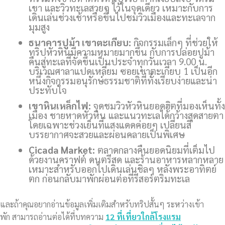
เขา และวิวทะเลสวยๆ ไว้ในจุดเดียว เหมาะกับการ
เดินเล่นช่วงเช้าหรือขึ้นไปชมวิวเมืองและทะเลจาก
มุมสูง
ธนาคารปูม้า เขาตะเกียบ:
กิจกรรมเล็กๆ ที่ช่วยให้
ทริปหัวหินมีความหมายมากขึ้น กับการปล่อยปูม้า
คืนสู่ทะเลที่จัดขึ้นเป็นประจำทุกวันเวลา 9.00 น.
บริเวณศาลาแปดเหลี่ยม ซอยเขาตะเกียบ 1 เป็นอีก
หนึ่งกิจกรรมอนุรักษ์ธรรมชาติที่ทั้งเรียบง่ายและน่า
ประทับใจ
เขาหินเหล็กไฟ:
จุดชมวิวหัวหินยอดฮิตที่มองเห็นทั้ง
เมือง ชายหาดหัวหิน และแนวทะเลได้กว้างสุดสายตา
โดยเฉพาะช่วงเย็นที่แสงแดดค่อยๆ เปลี่ยนสี
บรรยากาศจะสวยและผ่อนคลายเป็นพิเศษ
Cicada Market:
ตลาดกลางคืนยอดนิยมที่เต็มไป
ด้วยงานคราฟต์ ดนตรีสด และร้านอาหารหลากหลาย
เหมาะสำหรับออกไปเดินเล่นชิลๆ หลังพระอาทิตย์
ตก ก่อนกลับมาพักผ่อนต่อที่รีสอร์ตริมทะเล
และถ้าคุณอยากอ่านข้อมูลเพิ่มเติมสำหรับทริปสั้นๆ ระหว่างเข้า
พัก สามารถอ่านต่อได้ที่บทความ
12 ที่เที่ยวใกล้โรงแรม