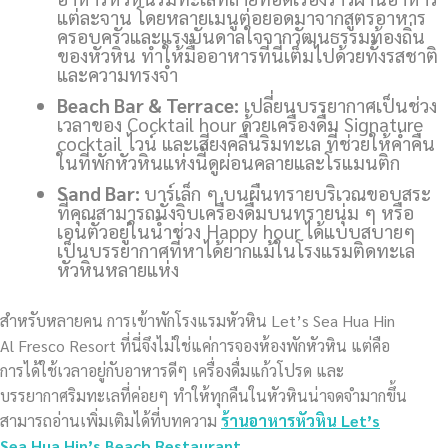
แต่ละจาน โดยหลายเมนูต่อยอดมาจากสูตรอาหาร
ครอบครัวและแรงบันดาลใจจากวัฒนธรรมท้องถิ่น
ของหัวหิน ทำให้มื้ออาหารที่นี่เต็มไปด้วยทั้งรสชาติ
และความทรงจำ
Beach Bar & Terrace:
เปลี่ยนบรรยากาศเป็นช่วง
เวลาของ Cocktail hour ด้วยเครื่องดื่ม Signature
cocktail ไวน์ และเสียงคลื่นริมทะเล ที่ช่วยให้ค่ำคืน
ในที่พักหัวหินแห่งนี้ดูผ่อนคลายและโรแมนติก
Sand Bar:
บาร์เล็ก ๆ บนผืนทรายบริเวณขอบสระ
ที่คุณสามารถนั่งจิบเครื่องดื่มบนทรายนุ่ม ๆ หรือ
เอนตัวอยู่ในน้ำช่วง Happy hour ได้แบบสบายๆ
เป็นบรรยากาศที่หาได้ยากแม้ในโรงแรมติดทะเล
หัวหินหลายแห่ง
สำหรับหลายคน การเข้าพักโรงแรมหัวหิน Let’s Sea Hua Hin
Al Fresco Resort ที่นี่จึงไม่ใช่แค่การจองห้องพักหัวหิน แต่คือ
การได้ใช้เวลาอยู่กับอาหารดีๆ เครื่องดื่มแก้วโปรด และ
บรรยากาศริมทะเลที่ค่อยๆ ทำให้ทุกคืนในหัวหินน่าจดจำมากขึ้น
สามารถอ่านเพิ่มเติมได้ที่บทความ
ร้านอาหารหัวหิน Let’s
Sea Hua Hin’s Beach Restaurant