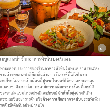
เมนูแนะนำ ร้านอาหารหัวหิน Let’s sea
ท่ามกลางบรรยากาศของร้านอาหารหัวหินริมทะเล อาหารแต่ละ
จานถ่ายทอดรสชาติท้องถิ่นผ่านการรังสรรค์ที่ใส่ใจในราย
ละเอียด ไม่ว่าจะเป็น
ผัดหมี่ปูตาลโตนด
ที่ให้ความหอมละมุน
และรสชาติกลมกล่อม
ทะเลผัดสามเผ็ดกระทะร้อน
ที่เผยมิติ
ของรสเผ็ดแบบไทยอย่างมีเอกลักษณ์
ยำส้มโอกุ้งย่าง
ที่เติม
ความสดชื่นอย่างลงตัว หรือ
ค้างคาวเผือกอาจาดสับปะรด
ที่เพิ่ม
รสสัมผัสตัดกันอย่างน่าสนใจ