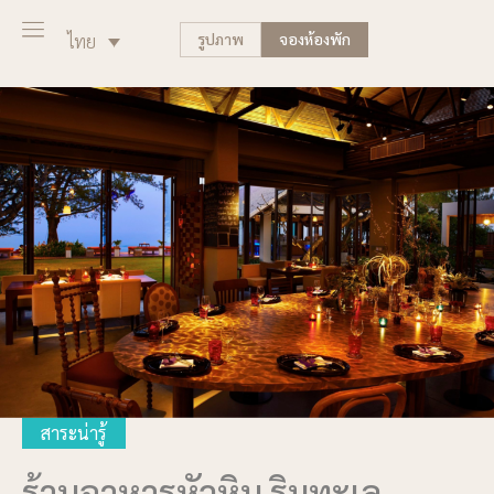
รูปภาพ
จองห้องพัก
ไทย
สาระน่ารู้