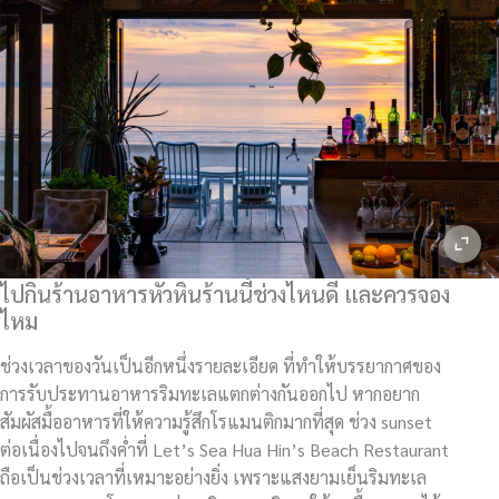
ไปกินร้านอาหารหัวหินร้านนี้ช่วงไหนดี และควรจอง
ไหม
ช่วงเวลาของวันเป็นอีกหนึ่งรายละเอียด ที่ทำให้บรรยากาศของ
การรับประทานอาหารริมทะเลแตกต่างกันออกไป หากอยาก
สัมผัสมื้ออาหารที่ให้ความรู้สึกโรแมนติกมากที่สุด ช่วง sunset
ต่อเนื่องไปจนถึงค่ำที่ Let’s Sea Hua Hin’s Beach Restaurant
ถือเป็นช่วงเวลาที่เหมาะอย่างยิ่ง เพราะแสงยามเย็นริมทะเล