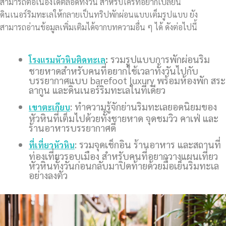
สามารถต่อเนื่องได้ตลอดทั้งวัน สำหรับใครที่อยากเปลี่ยน
ดินเนอร์ริมทะเลให้กลายเป็นทริปพักผ่อนแบบเต็มรูปแบบ ยัง
สามารถอ่านข้อมูลเพิ่มเติมได้จากบทความอื่น ๆ ได้ ดังต่อไปนี้
:
รวมรูปแบบการพักผ่อนริม
โรงแรมหัวหินติดทะเล
ชายหาดสำหรับคนที่อยากใช้เวลาทั้งวันไปกับ
บรรยากาศแบบ barefoot luxury พร้อมห้องพัก สระ
ลากูน และดินเนอร์ริมทะเลในที่เดียว
: ทำความรู้จักย่านริมทะเลยอดนิยมของ
เขาตะเกียบ
หัวหินที่เต็มไปด้วยทั้งชายหาด จุดชมวิว คาเฟ่ และ
ร้านอาหารบรรยากาศดี
: รวมจุดเช็กอิน ร้านอาหาร และสถานที่
ที่เที่ยวหัวหิน
ท่องเที่ยวรอบเมือง สำหรับคนที่อยากวางแผนเที่ยว
หัวหินทั้งวันก่อนกลับมาปิดท้ายด้วยมื้อเย็นริมทะเล
อย่างลงตัว