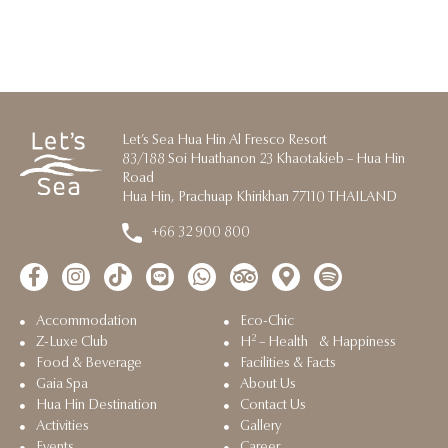
Let’s Sea Hua Hin Al Fresco Resort
83/188 Soi Huathanon 23 Khaotakieb – Hua Hin
Road
Hua Hin, Prachuap Khirikhan 77110 THAILAND
+66 32 900 800
Accommodation
Eco-Chic
2
Z-Luxe Club
H
– Health & Happiness
Food & Beverage
Facilities & Facts
Gaia Spa
About Us
Hua Hin Destination
Contact Us
Activities
Gallery