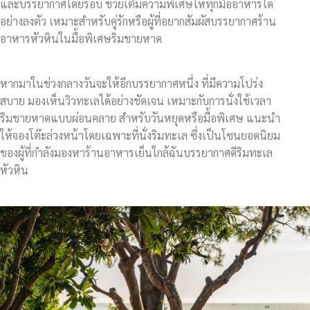
และบรรยากาศโดยรอบ ช่วยเติมความพิเศษให้ทุกมื้ออาหารได้
อย่างลงตัว เหมาะสำหรับคู่รักหรือผู้ที่อยากสัมผัสบรรยากาศร้าน
อาหารหัวหินในมื้อพิเศษริมชายหาด
หากมาในช่วงกลางวันจะให้อีกบรรยากาศหนึ่ง ที่มีความโปร่ง
สบาย มองเห็นวิวทะเลได้อย่างชัดเจน เหมาะกับการนั่งใช้เวลา
ริมชายหาดแบบผ่อนคลาย สำหรับวันหยุดหรือมื้อพิเศษ แนะนำ
ให้จองโต๊ะล่วงหน้าโดยเฉพาะที่นั่งริมทะเล ซึ่งเป็นโซนยอดนิยม
ของผู้ที่กำลังมองหาร้านอาหารเย็นใกล้ฉันบรรยากาศดีริมทะเล
หัวหิน