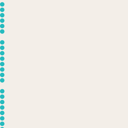
ดาดฟ้าเปิดโล่ง พื้นที่อาบแดดแบบส่วนตัว และอ่างสป
เข้าถึงสระว่ายน้ำยาว 120 เมตร ได้สะดวก
เตียง laZzzzz ซิกเนเจอร์ของ Let’s Sea เพื่อความสุขใ
อินเทอร์เน็ตทีวี QLED ขนาด 55 นิ้ว
ลำโพงบลูทูธ Bose พร้อมวิทยุอินเทอร์เน็ต
ฟรี สัญญาณเชื่อมต่ออินเทอร์เน็ตแบบไร้สาย (WIFI)
ฟรี มินิบาร์พร้อมน้ำอัดลม เบียร์ และของว่าง (เติมทุกวัน)
อุปกรณ์ชงชา ของ TWG
เครื่องชงกาแฟ
ตู้นิรภัยในห้องพัก
ระบบควบคุมสภาพอากาศส่วนบุคคล
ฟรี น้ำดื่มบรรจุขวด
ผลิตภัณฑ์อาบน้ำ 'Blur' อันเป็นเอกลักษณ์ของ Let's Sea
ห้องอาบน้ำฝักบัวแยกอ่างอาบน้ำ
เสื้อคลุมอาบน้ำดีไซน์พิเศษ
กระเป๋าชายหาด
ผ้าขนหนูชายหาด
รองเท้าแตะชายหาด
เครื่องเป่าผม
บริการอาหารในห้องพักตลอด 24 ชั่วโมง
บริการทำความสะอาดวันละ 2 ครั้ง พร้อมตัวเลือกที่คำนึงเรื